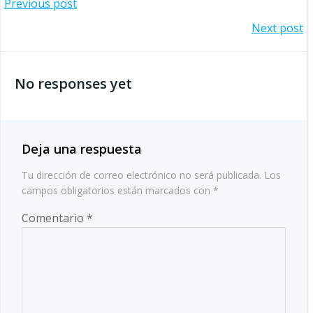
Navegación
Previous post
Navegación
Next post
de
de
entradas
No responses yet
entradas
Deja una respuesta
Tu dirección de correo electrónico no será publicada.
Los
campos obligatorios están marcados con
*
Comentario
*